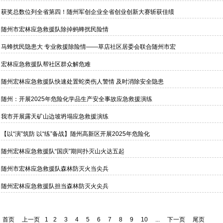
获奖总数位列全省第四！随州军创企业全省创业创新大赛斩获佳绩
随州市宏林应急救援队除掉蚂蜂扰民险情
马蜂扰民隐患大 专业救援除险情——草店社区居委会联合随州市宏
宏林应急救援队帮社区群众解危难
随州宏林应急救援队快速处置蛇类伤人警情 及时消除安全隐患
随州：开展2025年危险化学品生产安全事故应急救援演练
我市开展露天矿山边坡坍塌应急救援演练
【以“演”筑防 以“练”备战】随州高新区开展2025年危险化
随州宏林应急救援队“国庆”期间扑灭山火达五起
随州市宏林应急救援队森林防灭火当尖兵
随州宏林应急救援队担当森林防灭火尖兵
首页
上一页
1
2
3
4
5
6
7
8
9
10
...
下一页
尾页